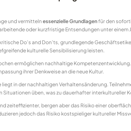
age und vermitteln
essenzielle Grundlagen
für den sofor
tarbeitende oder kurzfristige Entsendungen unter einem J
kritische Do’s and Don’ts, grundlegende Geschäftsetike
fgreifende kulturelle Sensibilisierung leisten.
ochen ermöglichen nachhaltige Kompetenzentwicklung. T
npassung ihrer Denkweise an die neue Kultur.
e liegt in der nachhaltigen Verhaltensänderung. Teilne
en Situationen üben, was zu dauerhafter interkultureller 
 zeiteffizienter, bergen aber das Risiko einer oberfläch
ieren jedoch das Risiko kostspieliger kultureller Missv