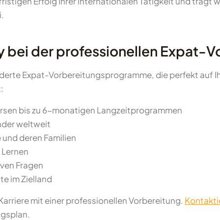
fristigen Erfolg Ihrer internationalen Tätigkeit und trägt 
.
 bei der professionellen Expat-Vo
rte Expat-Vorbereitungsprogramme, die perfekt auf Ihre
:
kursen bis zu 6-monatigen Langzeitprogrammen
änder weltweit
e und deren Familien
 Lernen
iven Fragen
e im Zielland
 Karriere mit einer professionellen Vorbereitung.
Kontakti
ngsplan.