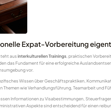
onelle Expat-Vorbereitung eigent
steht aus
interkulturellen Trainings
, praktischen Vorbere
den das Fundament für eine erfolgreiche Auslandsentse
ensumgebung vor.
rspezifisches Wissen über Geschäftspraktiken, Kommunika
n Themen wie Verhandlungsführung, Teamarbeit und Führu
ssen Informationen zu Visabestimmungen, Steuerfrag
ministrativen Aspekte sind entscheidend für einen reib