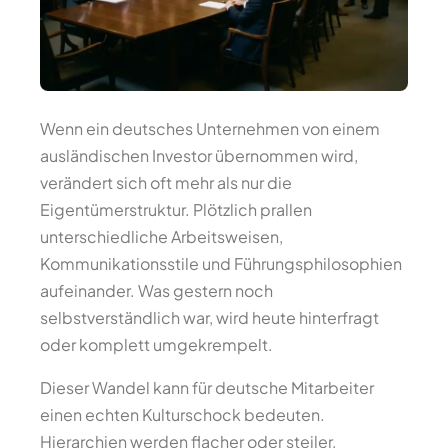
Wenn ein deutsches Unternehmen von einem
ausländischen Investor übernommen wird,
verändert sich oft mehr als nur die
Eigentümerstruktur. Plötzlich prallen
unterschiedliche Arbeitsweisen,
Kommunikationsstile und Führungsphilosophien
aufeinander. Was gestern noch
selbstverständlich war, wird heute hinterfragt
oder komplett umgekrempelt.
Dieser Wandel kann für deutsche Mitarbeiter
einen echten Kulturschock bedeuten.
Hierarchien werden flacher oder steiler,