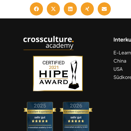
Interk
E-Learn
China
USA
Südkor