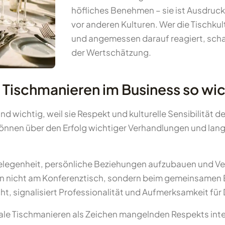
höfliches Benehmen – sie ist Ausdruck
vor anderen Kulturen. Wer die Tischkul
und angemessen darauf reagiert, scha
der Wertschätzung.
 Tischmanieren im Business so wi
nd wichtig, weil sie Respekt und kulturelle Sensibilität
önnen über den Erfolg wichtiger Verhandlungen und lan
legenheit, persönliche Beziehungen aufzubauen und Vert
nicht am Konferenztisch, sondern beim gemeinsamen Es
, signalisiert Professionalität und Aufmerksamkeit für 
le Tischmanieren als Zeichen mangelnden Respekts inter