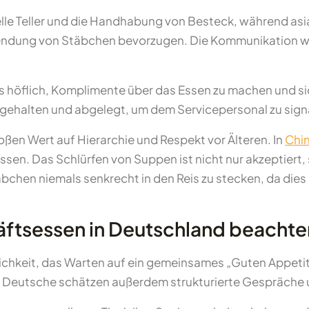
le Teller und die Handhabung von Besteck, während asia
dung von Stäbchen bevorzugen. Die Kommunikation währ
als höflich, Komplimente über das Essen zu machen und si
halten und abgelegt, um dem Servicepersonal zu signalis
oßen Wert auf Hierarchie und Respekt vor Älteren. In
Chi
sen. Das Schlürfen von Suppen ist nicht nur akzeptiert,
äbchen niemals senkrecht in den Reis zu stecken, da dies 
äftsessen in Deutschland beacht
chkeit, das Warten auf ein gemeinsames „Guten Appetit
. Deutsche schätzen außerdem strukturierte Gespräche 