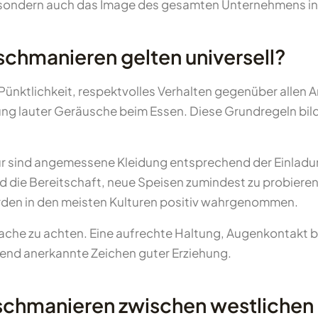
sondern auch das Image des gesamten Unternehmens in 
chmanieren gelten universell?
 Pünktlichkeit, respektvolles Verhalten gegenüber allen
ng lauter Geräusche beim Essen. Diese Grundregeln bil
ultur sind angemessene Kleidung entsprechend der Einla
d die Bereitschaft, neue Speisen zumindest zu probier
rden in den meisten Kulturen positiv wahrgenommen.
prache zu achten. Eine aufrechte Haltung, Augenkontakt
fend anerkannte Zeichen guter Erziehung.
schmanieren zwischen westlichen 