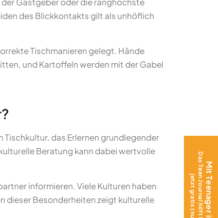
d der Gastgeber oder die ranghöchste
en des Blickkontakts gilt als unhöflich
korrekte Tischmanieren gelegt. Hände
itten, und Kartoffeln werden mit der Gabel
r?
n Tischkultur, das Erlernen grundlegender
kulturelle Beratung kann dabei wertvolle
Das Teen Journal hilft beim Ankommen –
Mit Teenager ins Ausland?
jetzt gratis (nur Versand)!
rtner informieren. Viele Kulturen haben
n dieser Besonderheiten zeigt kulturelle