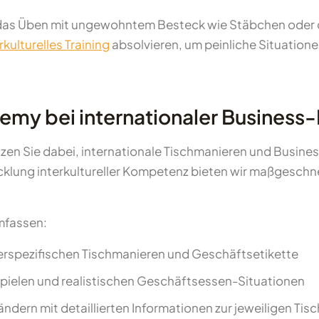
 das Üben mit ungewohntem Besteck wie Stäbchen oder 
rkulturelles Training
absolvieren, um peinliche Situatione
my bei internationaler Business-E
zen Sie dabei, internationale Tischmanieren und Busines
icklung interkultureller Kompetenz bieten wir maßgeschn
mfassen:
derspezifischen Tischmanieren und Geschäftsetikette
spielen und realistischen Geschäftsessen-Situationen
ndern mit detaillierten Informationen zur jeweiligen Tisc