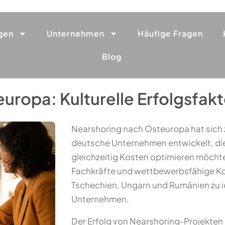
gen
Unternehmen
Häufige Fragen
Blog
uropa: Kulturelle Erfolgsfak
Nearshoring nach Osteuropa hat sich zu
deutsche Unternehmen entwickelt, die
gleichzeitig Kosten optimieren möchte
Fachkräfte und wettbewerbsfähige Ko
Tschechien, Ungarn und Rumänien zu i
Unternehmen.
Der Erfolg von Nearshoring-Projekten