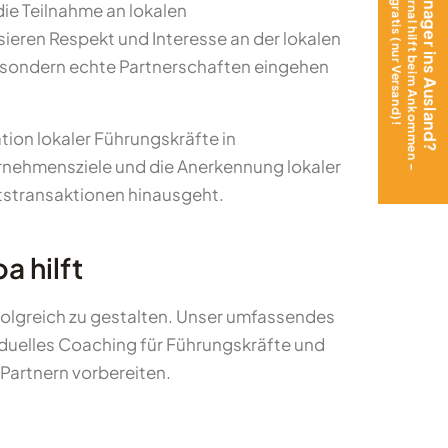
Das Teen Journal hilft beim Ankommen –
Mit Teenager ins Ausland?
jetzt gratis (nur Versand)!
ie Teilnahme an lokalen
ieren Respekt und Interesse an der lokalen
n, sondern echte Partnerschaften eingehen
tion lokaler Führungskräfte in
nehmensziele und die Anerkennung lokaler
ftstransaktionen hinausgeht.
 hilft
folgreich zu gestalten. Unser umfassendes
viduelles Coaching für Führungskräfte und
Partnern vorbereiten.