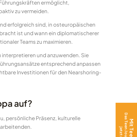
e Führungskräften ermöglicht,
oaktiv zu vermeiden.
nd erfolgreich sind, in osteuropäischen
racht ist und wann ein diplomatischerer
nationaler Teams zu maximieren.
 interpretieren und anzuwenden. Sie
re Führungsansätze entsprechend anpassen
htbare Investitionen für den Nearshoring-
opa auf?
 persönliche Präsenz, kulturelle
tarbeitenden.