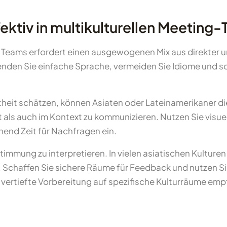
ktiv in multikulturellen Meeting
n Teams erfordert einen ausgewogenen Mix aus direkter u
rwenden Sie einfache Sprache, vermeiden Sie Idiome und 
it schätzen, können Asiaten oder Lateinamerikaner dies
t als auch im Kontext zu kommunizieren. Nutzen Sie visuel
end Zeit für Nachfragen ein.
Zustimmung zu interpretieren. In vielen asiatischen Kult
. Schaffen Sie sichere Räume für Feedback und nutzen S
vertiefte Vorbereitung auf spezifische Kulturräume emp