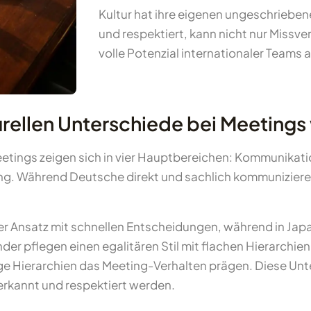
Kultur hat ihre eigenen ungeschrieben
und respektiert, kann nicht nur Missv
volle Potenzial internationaler Teams
urellen Unterschiede bei Meetings
eetings zeigen sich in vier Hauptbereichen: Kommunikat
. Während Deutsche direkt und sachlich kommunizieren,
ter Ansatz mit schnellen Entscheidungen, während in Ja
er pflegen einen egalitären Stil mit flachen Hierarchie
ge Hierarchien das Meeting-Verhalten prägen. Diese Unt
erkannt und respektiert werden.