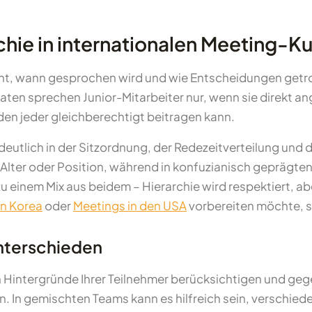
chie in internationalen Meeting-K
ht, wann gesprochen wird und wie Entscheidungen getrof
aten sprechen Junior-Mitarbeiter nur, wenn sie direkt 
en jeder gleichberechtigt beitragen kann.
deutlich in der Sitzordnung, der Redezeitverteilung un
 Alter oder Position, während in konfuzianisch geprägten
 einem Mix aus beidem – Hierarchie wird respektiert, ab
in Korea
oder
Meetings in den USA
vorbereiten möchte, so
nterschieden
llen Hintergründe Ihrer Teilnehmer berücksichtigen und g
en. In gemischten Teams kann es hilfreich sein, verschi