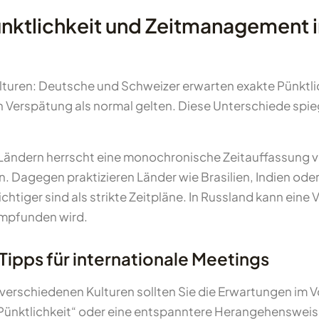
ünktlichkeit und Zeitmanagement 
Kulturen: Deutsche und Schweizer erwarten exakte Pünktl
n Verspätung als normal gelten. Diese Unterschiede spi
Ländern herrscht eine monochronische Zeitauffassung vor
 Dagegen praktizieren Länder wie Brasilien, Indien ode
iger sind als strikte Zeitpläne. In Russland kann eine 
empfunden wird.
pps für internationale Meetings
 verschiedenen Kulturen sollten Sie die Erwartungen im V
Pünktlichkeit“ oder eine entspanntere Herangehensweise