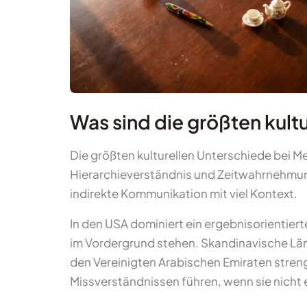
Was sind die größten kult
Die größten kulturellen Unterschiede bei M
Hierarchieverständnis und Zeitwahrnehmung
indirekte Kommunikation mit viel Kontext.
In den USA dominiert ein ergebnisorientier
im Vordergrund stehen. Skandinavische Länd
den Vereinigten Arabischen Emiraten stren
Missverständnissen führen, wenn sie nicht 