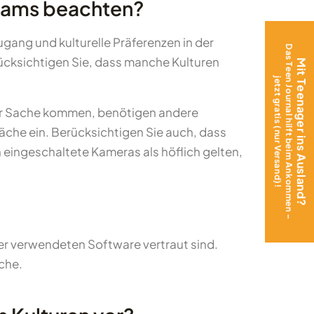
 Teams beachten?
gang und kulturelle Präferenzen in der
Das Teen Journal hilft beim Ankommen –
erücksichtigen Sie, dass manche Kulturen
Mit Teenager ins Ausland?
jetzt gratis (nur Versand)!
zur Sache kommen, benötigen andere
äche ein. Berücksichtigen Sie auch, dass
 eingeschaltete Kameras als höflich gelten,
der verwendeten Software vertraut sind.
che.