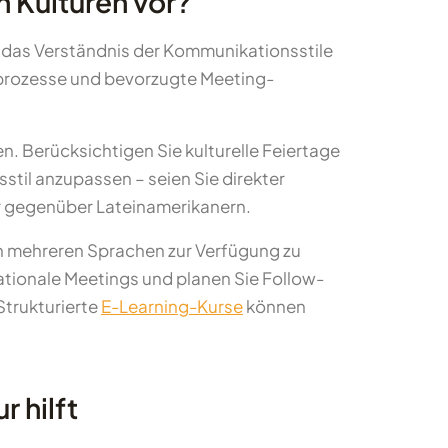
n Kulturen vor?
, das Verständnis der Kommunikationsstile
sprozesse und bevorzugte Meeting-
n. Berücksichtigen Sie kulturelle Feiertage
stil anzupassen – seien Sie direkter
r gegenüber Lateinamerikanern.
in mehreren Sprachen zur Verfügung zu
nationale Meetings und planen Sie Follow-
Strukturierte
E-Learning-Kurse
können
 hilft