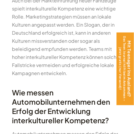
Auch bei der Markteinführung neuer Fahrzeuge
spielt interkulturelle Kompetenz eine wichtige
Rolle. Marketingstrategien müssen an lokale
Kulturen angepasst werden. Ein Slogan, der in
Deutschland erfolgreich ist, kann in anderen
Das Teen Journal hilft beim Ankommen –
Kulturen missverstanden oder sogar als
Mit Teenager ins Ausland?
beleidigend empfunden werden. Teams mit
jetzt gratis (nur Versand)!
hoher interkultureller Kompetenz können solche
Fallstricke vermeiden und erfolgreiche lokale
Kampagnen entwickeln.
Wie messen
Automobilunternehmen den
Erfolg der Entwicklung
interkultureller Kompetenz?
Automobilunternehmen messen den Erfolg der