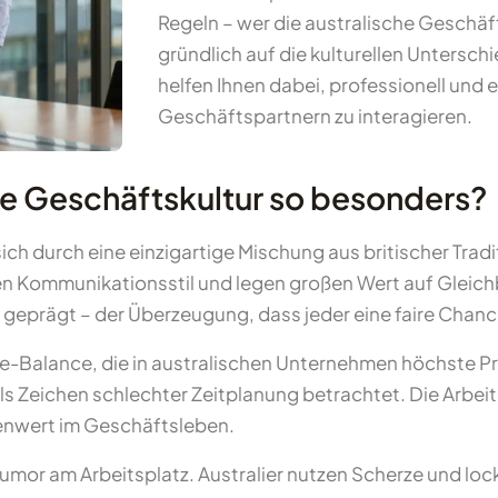
Regeln – wer die australische Geschäf
gründlich auf die kulturellen Untersch
helfen Ihnen dabei, professionell und e
Geschäftspartnern zu interagieren.
he Geschäftskultur so besonders?
ich durch eine einzigartige Mischung aus britischer Trad
kten Kommunikationsstil und legen großen Wert auf Gleic
“ geprägt – der Überzeugung, dass jeder eine faire Chanc
fe-Balance, die in australischen Unternehmen höchste P
 Zeichen schlechter Zeitplanung betrachtet. Die Arbeitsz
lenwert im Geschäftsleben.
Humor am Arbeitsplatz. Australier nutzen Scherze und l