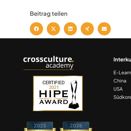
Beitrag teilen
Interk
E-Learn
China
USA
Südkor