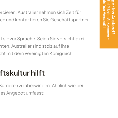
Das Teen Journal hilft beim Ankommen –
Mit Teenager ins Ausland?
jetzt gratis (nur Versand)!
cieren. Australier nehmen sich Zeit für
ce und kontaktieren Sie Geschäftspartner
 sie zur Sprache. Seien Sie vorsichtig mit
n. Australier sind stolz auf ihre
cht mit dem Vereinigten Königreich.
skultur hilft
 Barrieren zu überwinden. Ähnlich wie bei
des Angebot umfasst: