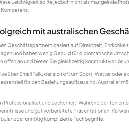
e Leichtigkeit sollte jedoch nicht als mangelnde Prof
he Kompetenz.
olgreich mit australischen Gesch
en Geschäftspartnern basiert auf Direktheit, Ehrlichkeit
ssagen und haben wenig Geduld für diplomatische Umsch
e offen an und bieten Sie gleichzeitig konstruktive Lösu
e über Small Talk, der sich oft um Sport, Wetter oder ak
e essenziell für den Beziehungsaufbau sind. Australier m
n Professionalität und Lockerheit. Während der Ton ents
nntnisse und gut vorbereitete Präsentationen. Verwend
ular oder unnötig komplizierte Fachbegriffe.