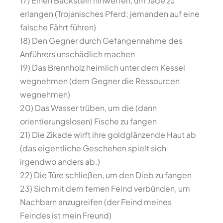
17) Einen Backstein hinwerfen, um Jade zu
erlangen (Trojanisches Pferd; jemanden auf eine
falsche Fährt führen)
18) Den Gegner durch Gefangennahme des
Anführers unschädlich machen
19) Das Brennholz heimlich unter dem Kessel
wegnehmen (dem Gegner die Ressourcen
wegnehmen)
20) Das Wasser trüben, um die (dann
orientierungslosen) Fische zu fangen
21) Die Zikade wirft ihre goldglänzende Haut ab
(das eigentliche Geschehen spielt sich
irgendwo anders ab.)
22) Die Türe schließen, um den Dieb zu fangen
23) Sich mit dem fernen Feind verbünden, um
Nachbarn anzugreifen (der Feind meines
Feindes ist mein Freund)