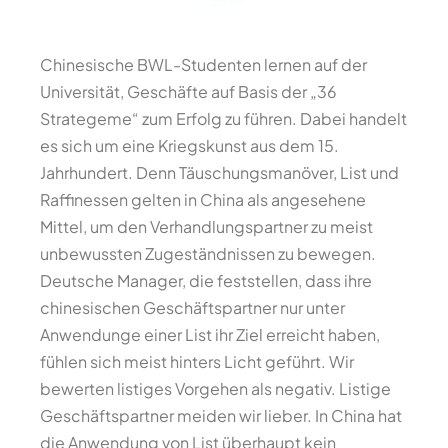
Chinesische BWL-Studenten lernen auf der
Universität, Geschäfte auf Basis der „36
Strategeme“ zum Erfolg zu führen. Dabei handelt
es sich um eine Kriegskunst aus dem 15.
Jahrhundert. Denn Täuschungsmanöver, List und
Raffinessen gelten in China als angesehene
Mittel, um den Verhandlungspartner zu meist
unbewussten Zugeständnissen zu bewegen.
Deutsche Manager, die feststellen, dass ihre
chinesischen Geschäftspartner nur unter
Anwendunge einer List ihr Ziel erreicht haben,
fühlen sich meist hinters Licht geführt. Wir
bewerten listiges Vorgehen als negativ. Listige
Geschäftspartner meiden wir lieber. In China hat
die Anwendung von List überhaupt kein