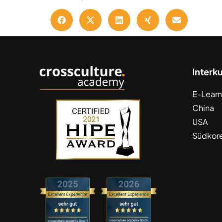
Interk
E-Learn
China
USA
Südkor