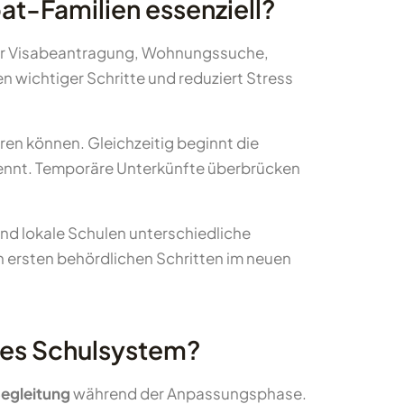
at-Familien essenziell?
r Visabeantragung, Wohnungssuche,
n wichtiger Schritte und reduziert Stress
ren können. Gleichzeitig beginnt die
kennt. Temporäre Unterkünfte überbrücken
end lokale Schulen unterschiedliche
 ersten behördlichen Schritten im neuen
ues Schulsystem?
Begleitung
während der Anpassungsphase.