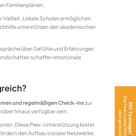
en Familienplänen.
 Vielfalt. Lokale Schulen ermöglichen
Nachhilfe unterstützen den akademischen
espräche über Gefühle und Erfahrungen
reundschaften schaffen emotionale
greich?
Das Teen Journal hilft beim Ankommen –
ammen und regelmäßigen Check-ins
zur
Mit Teenager ins Ausland?
rüber hinaus verfügbar sein.
jetzt gratis (nur Versand)!
ionen. Diese Peer-Unterstützung bietet
fördern den Aufbau sozialer Netzwerke.