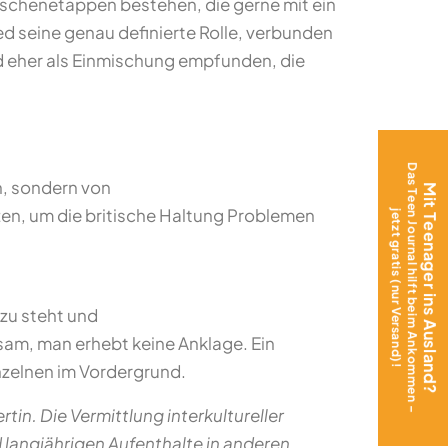
schenetappen bestehen, die gerne mit ein
 seine genau definierte Rolle, verbunden
d eher als Einmischung empfunden, die
Das Teen Journal hilft beim Ankommen –
n, sondern von
Mit Teenager ins Ausland?
en, um die britische Haltung Problemen
jetzt gratis (nur Versand)!
azu steht und
sam, man erhebt keine Anklage. Ein
inzelnen im Vordergrund.
tin. Die Vermittlung interkultureller
d langjährigen Aufenthalte in anderen