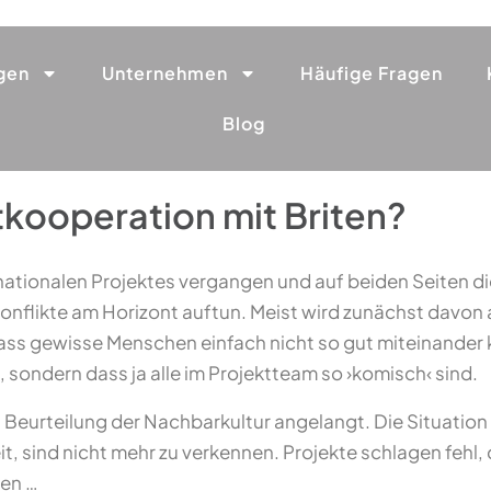
gen
Unternehmen
Häufige Fragen
Blog
tkooperation mit Briten?
nationalen Projektes vergangen und auf beiden Seiten d
 Konflikte am Horizont auftun. Meist wird zunächst davon
s gewisse Menschen einfach nicht so gut miteinander kö
t, sondern dass ja alle im Projektteam so ›komisch‹ sind.
en Beurteilung der Nachbarkultur angelangt. Die Situatio
t, sind nicht mehr zu verkennen. Projekte schlagen fehl
gen …