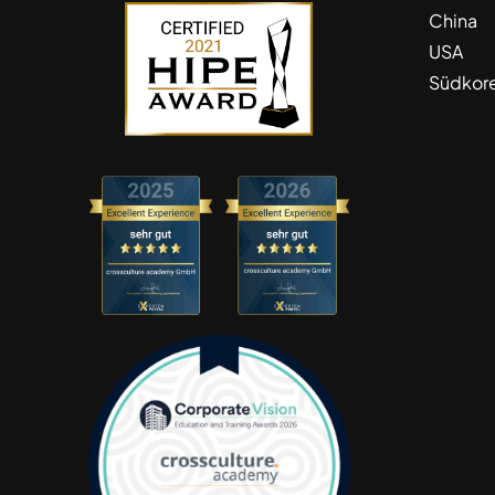
China
USA
Südkor