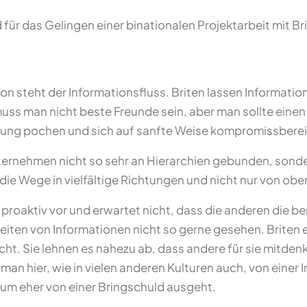
d für das Gelingen einer binationalen Projektarbeit mit 
 steht der Informationsfluss. Briten lassen Informatio
uss man nicht beste Freunde sein, aber man sollte eine
inung pochen und sich auf sanfte Weise kompromissberei
nternehmen nicht so sehr an Hierarchien gebunden, sond
ie Wege in vielfältige Richtungen und nicht nur von obe
proaktiv vor und erwartet nicht, dass die anderen die 
erleiten von Informationen nicht so gerne gesehen. Briten
icht. Sie lehnen es nahezu ab, dass andere für sie mitden
nn man hier, wie in vielen anderen Kulturen auch, von ein
m eher von einer Bringschuld ausgeht.