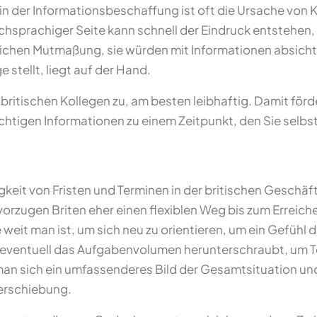
n der Informationsbeschaffung ist oft die Ursache von K
schsprachiger Seite kann schnell der Eindruck entstehen, 
ichen Mutmaßung, sie würden mit Informationen absichtl
 stellt, liegt auf der Hand.
e britischen Kollegen zu, am besten leibhaftig. Damit förd
htigen Informationen zu einem Zeitpunkt, den Sie selb
gkeit von Fristen und Terminen in der britischen Geschäf
vorzugen Briten eher einen flexiblen Weg bis zum Erreiche
eit man ist, um sich neu zu orientieren, um ein Gefühl
ht eventuell das Aufgabenvolumen herunterschraubt, um T
an sich ein umfassenderes Bild der Gesamtsituation un
verschiebung.