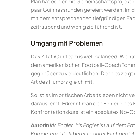
Man hat es hier mit Gemeinschaftsprojekte
paar Guinnessrunden gefeiert werden. Im d
mit dem entsprechenden tiefgründigen Fach
zeitraubend und wenig zielführend ist.
Umgang mit Problemen
Das Zitat ›Our team is well balanced. We h
dem amerikanischen Football-Coach Tommy P
gegenüber zu verdeutlichen. Denn es zeigt e
Art des Humors gleich mit.
So ist es im britischen Arbeitsleben nicht 
daraus lernt. Erkennt man den Fehler eines
Konfrontationskurs ist ein absolutes No-Go.
Autorin
Iris Engler: Iris Engler ist auf dem
Kompetenz ist dabei eines ihrer Fachgebiete