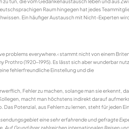
n zu tun, die vom Gedankenaustausch leben und aus Zwi
eutschsprachigen Raum hingegen hat jedes Teammitglied
wissen. Ein häufiger Austausch mit Nicht-Experten wir
ave problems everywhere.‹ stammt nicht von einem Brite
rothro (1920‒1995). Es lässt sich aber wunderbar nutz
ine fehlerfreundliche Einstellung und die
verwerflich, Fehler zu machen, solange man sie erkennt, d
 Kollegen, macht man höchstens indirekt darauf aufmerk
 Das Potenzial, aus Fehlern zu lernen, steht für jeden E
 Entsendungsgebiet eine sehr erfahrende und gefragte Exper
. Auf Grund ihrer zahlreichen internationalen Reisen un