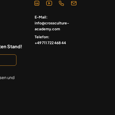
E-Mail:
info@crossculture-
academy.com
Telefon:
+49 711 722 468 44
ten Stand!
sen und