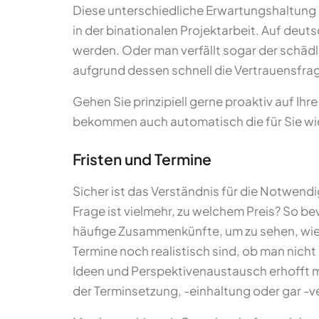
Diese unterschiedliche Erwartungshaltung i
in der binationalen Projektarbeit. Auf deut
werden. Oder man verfällt sogar der schädl
aufgrund dessen schnell die Vertrauensfrage
Gehen Sie prinzipiell gerne proaktiv auf Ihr
bekommen auch automatisch die für Sie wic
Fristen und Termine
Sicher ist das Verständnis für die Notwendi
Frage ist vielmehr, zu welchem Preis? So be
häufige Zusammenkünfte, um zu sehen, wie w
Termine noch realistisch sind, ob man nic
Ideen und Perspektivenaustausch erhofft m
der Terminsetzung, -einhaltung oder gar -