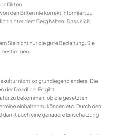
onflikten
von den Briten nie korrekt informiert zu
ich hinter dem Berg halten. Dass sich
ern Sie nicht nur die gute Beziehung, Sie
st bestimmen.
tskultur nicht so grundlegend anders. Die
n der Deadline. Es gibt
 dafür zu bekommen, ob die gesetzten
ermine einhalten zu können etc. Durch den
d damit auch eine genauere Einschätzung