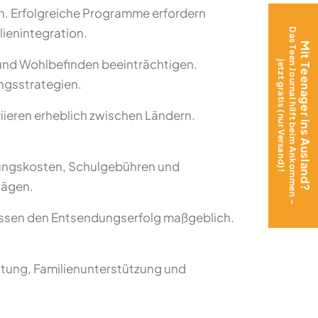
h. Erfolgreiche Programme erfordern
ienintegration.
Das Teen Journal hilft beim Ankommen –
Mit Teenager ins Ausland?
und Wohlbefinden beeinträchtigen.
jetzt gratis (nur Versand)!
ngsstrategien.
iieren erheblich zwischen Ländern.
nungskosten, Schulgebühren und
wägen.
flussen den Entsendungserfolg maßgeblich.
atung, Familienunterstützung und