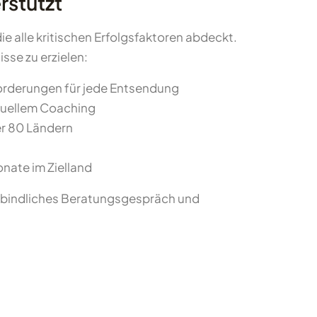
rstützt
e alle kritischen Erfolgsfaktoren abdeckt.
se zu erzielen:
forderungen für jede Entsendung
iduellem Coaching
er 80 Ländern
nate im Zielland
nverbindliches Beratungsgespräch und