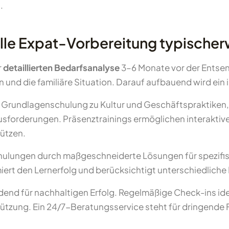
.
elle Expat-Vorbereitung typische
r
detaillierten Bedarfsanalyse
3–6 Monate vor der Entsen
nd die familiäre Situation. Darauf aufbauend wird ein in
 Grundlagenschulung zu Kultur und Geschäftspraktiken,
ausforderungen. Präsenztrainings ermöglichen interakti
tützen.
hulungen durch maßgeschneiderte Lösungen für spezifi
rt den Lernerfolg und berücksichtigt unterschiedliche
idend für nachhaltigen Erfolg. Regelmäßige Check-ins id
tützung. Ein 24/7-Beratungsservice steht für dringende 