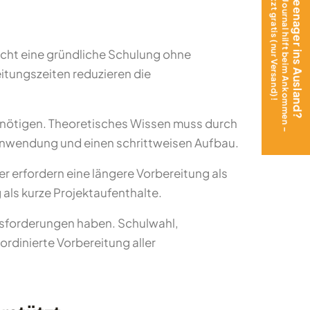
Das Teen Journal hilft beim Ankommen –
Mit Teenager ins Ausland?
jetzt gratis (nur Versand)!
?
icht eine gründliche Schulung ohne
itungszeiten reduzieren die
benötigen. Theoretisches Wissen muss durch
Anwendung und einen schrittweisen Aufbau.
er erfordern eine längere Vorbereitung als
 als kurze Projektaufenthalte.
usforderungen haben. Schulwahl,
ordinierte Vorbereitung aller