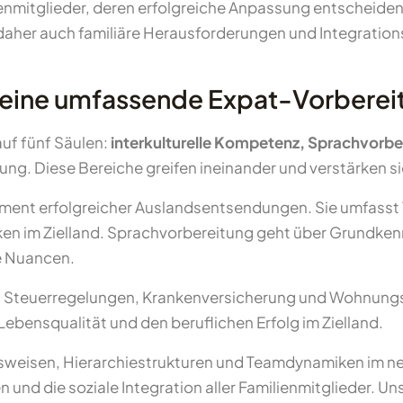
ilienmitglieder, deren erfolgreiche Anpassung entscheid
t daher auch familiäre Herausforderungen und Integratio
 eine umfassende Expat-Vorberei
auf fünf Säulen:
interkulturelle Kompetenz, Sprachvorbe
ung. Diese Bereiche greifen ineinander und verstärken s
ament erfolgreicher Auslandsentsendungen. Sie umfasst
n im Zielland. Sprachvorbereitung geht über Grundkenn
le Nuancen.
, Steuerregelungen, Krankenversicherung und Wohnungs
ebensqualität und den beruflichen Erfolg im Zielland.
eitsweisen, Hierarchiestrukturen und Teamdynamiken im 
n und die soziale Integration aller Familienmitglieder. U