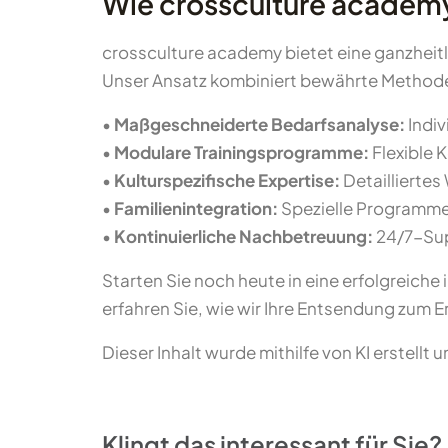
Wie crossculture academy
crossculture academy bietet eine ganzheitli
Unser Ansatz kombiniert bewährte Methoden
•
Maßgeschneiderte Bedarfsanalyse:
Indiv
•
Modulare Trainingsprogramme:
Flexible 
•
Kulturspezifische Expertise:
Detailliertes
•
Familienintegration:
Spezielle Programme 
•
Kontinuierliche Nachbetreuung:
24/7-Sup
Starten Sie noch heute in eine erfolgreiche
erfahren Sie, wie wir Ihre Entsendung zum E
Dieser Inhalt wurde mithilfe von KI erstellt 
Klingt das interessant für Sie?