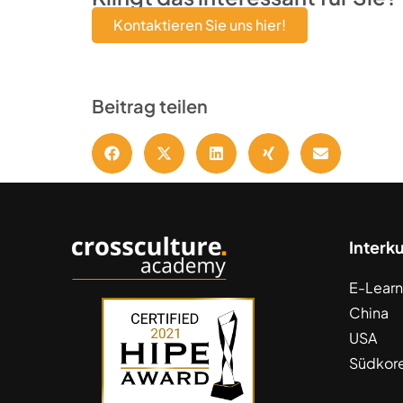
Kontaktieren Sie uns hier!
Beitrag teilen
Interk
E-Learn
China
USA
Südkor