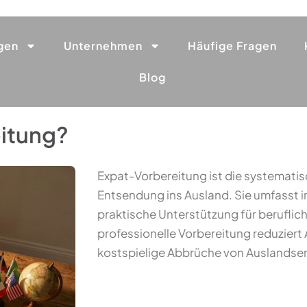
gen
Unternehmen
Häufige Fragen
Blog
eitung?
Expat-Vorbereitung ist die systematis
Entsendung ins Ausland. Sie umfasst in
praktische Unterstützung für berufliche
professionelle Vorbereitung reduzier
kostspielige Abbrüche von Auslands