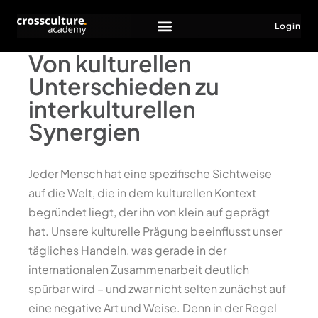
Login
Von kulturellen
Unterschieden zu
interkulturellen
Synergien
Jeder Mensch hat eine spezifische Sichtweise
auf die Welt, die in dem kulturellen Kontext
begründet liegt, der ihn von klein auf geprägt
hat. Unsere kulturelle Prägung beeinflusst unser
tägliches Handeln, was gerade in der
internationalen Zusammenarbeit deutlich
spürbar wird – und zwar nicht selten zunächst auf
eine negative Art und Weise. Denn in der Regel