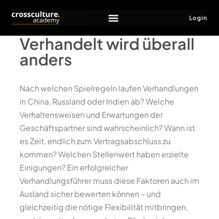
Login
Verhandelt wird überall
anders
Nach welchen Spielregeln laufen Verhandlungen
in China, Russland oder Indien ab? Welche
Verhaltensweisen und Erwartungen der
Geschäftspartner sind wahrscheinlich? Wann ist
es Zeit, endlich zum Vertragsabschluss zu
kommen? Welchen Stellenwert haben erzielte
Einigungen? Ein erfolgreicher
Verhandlungsführer muss diese Faktoren auch im
Ausland sicher bewerten können – und
gleichzeitig die nötige Flexibilität mitbringen,