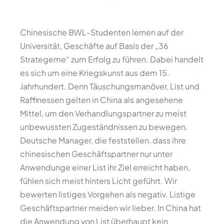
Chinesische BWL-Studenten lernen auf der
Universität, Geschäfte auf Basis der „36
Strategeme“ zum Erfolg zu führen. Dabei handelt
es sich um eine Kriegskunst aus dem 15.
Jahrhundert. Denn Täuschungsmanöver, List und
Raffinessen gelten in China als angesehene
Mittel, um den Verhandlungspartner zu meist
unbewussten Zugeständnissen zu bewegen.
Deutsche Manager, die feststellen, dass ihre
chinesischen Geschäftspartner nur unter
Anwendunge einer List ihr Ziel erreicht haben,
fühlen sich meist hinters Licht geführt. Wir
bewerten listiges Vorgehen als negativ. Listige
Geschäftspartner meiden wir lieber. In China hat
die Anwendung von List überhaupt kein