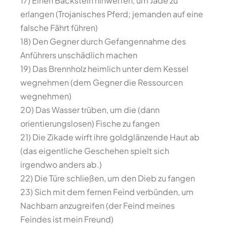
17) Einen Backstein hinwerfen, um Jade zu
erlangen (Trojanisches Pferd; jemanden auf eine
falsche Fährt führen)
18) Den Gegner durch Gefangennahme des
Anführers unschädlich machen
19) Das Brennholz heimlich unter dem Kessel
wegnehmen (dem Gegner die Ressourcen
wegnehmen)
20) Das Wasser trüben, um die (dann
orientierungslosen) Fische zu fangen
21) Die Zikade wirft ihre goldglänzende Haut ab
(das eigentliche Geschehen spielt sich
irgendwo anders ab.)
22) Die Türe schließen, um den Dieb zu fangen
23) Sich mit dem fernen Feind verbünden, um
Nachbarn anzugreifen (der Feind meines
Feindes ist mein Freund)