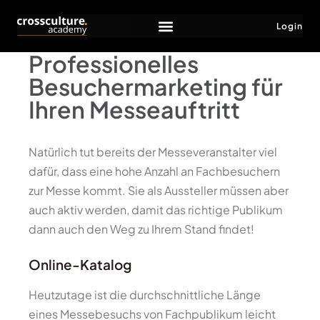
Login
Professionelles
Besuchermarketing für
Ihren Messeauftritt
Natürlich tut bereits der Messeveranstalter viel
dafür, dass eine hohe Anzahl an Fachbesuchern
zur Messe kommt. Sie als Aussteller müssen aber
auch aktiv werden, damit das richtige Publikum
dann auch den Weg zu Ihrem Stand findet!
Online-Katalog
Heutzutage ist die durchschnittliche Länge
eines Messebesuchs von Fachpublikum leicht