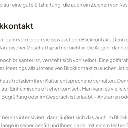
b auf eine gute Sitzhaltung, die auch ein Zeichen von Res
ckkontakt
dann vermeiden sie bewusst den Blickkontakt. Denn ein di
olfarabischer Geschäftspartner nicht in die Augen, dann
och brisanter ist, versteht sich von selbst. Eine golfa
 Meetings allzu intensiven Blickkontakt zu suchen, ist d
urchaus trotzdem ihrer Kultur entsprechend verhalten. De
 – auf Einheimische oft eher komisch. Man kann es vielle
Begrüßung oder im Gespräch ist erlaubt – Anstarren ode
ereits intensiviert, dann äußert sich das auch im Blickk
ange in seiner behält und Ihnen dabei mit einem festen B