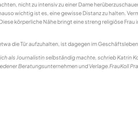
 achten, nicht zu intensiv zu einer Dame herüberzuschau
auso wichtig ist es, eine gewisse Distanz zu halten. Ver
Diese körperliche Nähe bringt eine streng religiöse Frau
twa die Tür aufzuhalten, ist dagegen im Geschäftslebe
sich als Journalistin selbständig machte, schrieb Katrin 
hiedener Beratungsunternehmen und Verlage.FrauKoll Prak