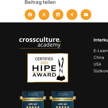
Beitrag teilen
Interk
E-Learn
China
USA
Südkor