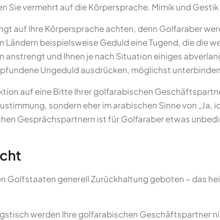
chten Sie vermehrt auf die Körpersprache. Mimik und Gesti
ingt auf Ihre Körpersprache achten, denn Golfaraber wer
chen Ländern beispielsweise Geduld eine Tugend, die die
nstrengt und Ihnen je nach Situation einiges abverlang
mpfundene Ungeduld ausdrücken, möglichst unterbinden
tion auf eine Bitte Ihrer golfarabischen Geschäftspartn
 Zustimmung, sondern eher im arabischen Sinne von „Ja, ic
en Gesprächspartnern ist für Golfaraber etwas unbedi
acht
en Golfstaaten generell Zurückhaltung geboten – das heiß
ungstisch werden Ihre golfarabischen Geschäftspartner n