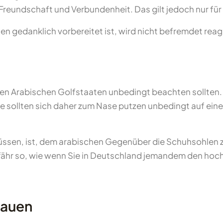
Freundschaft und Verbundenheit. Das gilt jedoch nur fü
n gedanklich vorbereitet ist, wird nicht befremdet reag
n den Arabischen Golfstaaten unbedingt beachten sollten. 
ie sollten sich daher zum Nase putzen unbedingt auf eine
sen, ist, dem arabischen Gegenüber die Schuhsohlen zu 
ähr so, wie wenn Sie in Deutschland jemandem den hoch
rauen