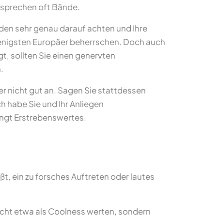
k sprechen oft Bände.
den sehr genau darauf achten und Ihre
 wenigsten Europäer beherrschen. Doch auch
t, sollten Sie einen genervten
.
er nicht gut an. Sagen Sie stattdessen
h habe Sie und Ihr Anliegen
ngt Erstrebenswertes.
t, ein zu forsches Auftreten oder lautes
icht etwa als Coolness werten, sondern