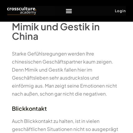
Login
Mimik und Gestik in
China
Starke Gefühlsregungen werden Ihre
chinesischen Geschäftspartner kaum zeigen.
Denn Mimik und Gestik fallen hier im
Geschäftsleben sehr ausdruckslos und
einförmig aus. Man zeigt seine Emotionen nicht
nach außen, schon gar nicht die negativen.
Blickkontakt
Auch Blickkontakt zu halten, ist in vielen
geschäftlichen Situationen nicht so ausgeprägt