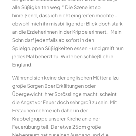
alle Süßigkeiten weg.“ Die Szene ist so
hinreißend, dass ich nicht eingreifen möchte –
obwohl mich ihr missbilligender Blick doch stark
an die Erzieherinnen in der Krippe erinnert… Mein
Sohn darf jedenfalls ab sofort in den
Spielgruppen Süßigkeiten essen – und greift nun
jedes Mal beherzt zu. Wir leben schließlich in
England.
Während sich keine der englischen Mütter allzu
große Sorgen über Erkältungen oder
Übergewicht ihrer Sprösslinge macht, scheint
die Angst vor Feuer doch sehr groß zu sein. Mit
Erstaunen nehme ich daher in der
Krabbelgruppe unserer Kirche an einer
Feuerübung teil. Der etwa 25qm große
Nebenraum hat nur einen Ausgang und die