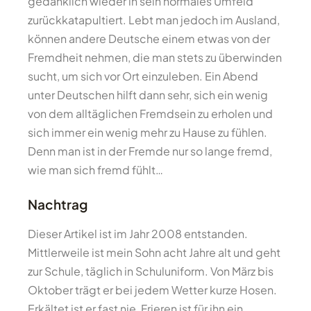
gedanklich wieder in sein normales Umfeld
zurückkatapultiert. Lebt man jedoch im Ausland,
können andere Deutsche einem etwas von der
Fremdheit nehmen, die man stets zu überwinden
sucht, um sich vor Ort einzuleben. Ein Abend
unter Deutschen hilft dann sehr, sich ein wenig
von dem alltäglichen Fremdsein zu erholen und
sich immer ein wenig mehr zu Hause zu fühlen.
Denn man ist in der Fremde nur so lange fremd,
wie man sich fremd fühlt…
Nachtrag
Dieser Artikel ist im Jahr 2008 entstanden.
Mittlerweile ist mein Sohn acht Jahre alt und geht
zur Schule, täglich in Schuluniform. Von März bis
Oktober trägt er bei jedem Wetter kurze Hosen.
Erkältet ist er fast nie, Frieren ist für ihn ein