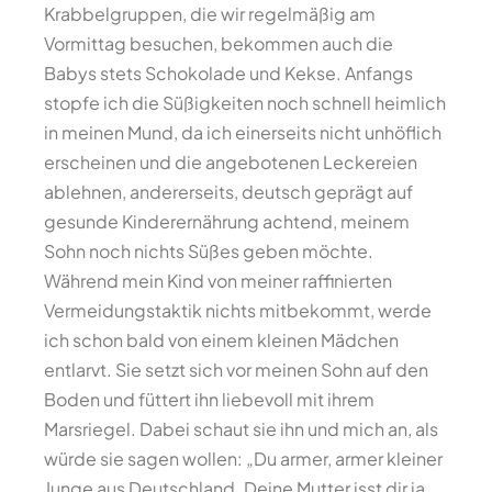
Krabbelgruppen, die wir regelmäßig am
Vormittag besuchen, bekommen auch die
Babys stets Schokolade und Kekse. Anfangs
stopfe ich die Süßigkeiten noch schnell heimlich
in meinen Mund, da ich einerseits nicht unhöflich
erscheinen und die angebotenen Leckereien
ablehnen, andererseits, deutsch geprägt auf
gesunde Kinderernährung achtend, meinem
Sohn noch nichts Süßes geben möchte.
Während mein Kind von meiner raffinierten
Vermeidungstaktik nichts mitbekommt, werde
ich schon bald von einem kleinen Mädchen
entlarvt. Sie setzt sich vor meinen Sohn auf den
Boden und füttert ihn liebevoll mit ihrem
Marsriegel. Dabei schaut sie ihn und mich an, als
würde sie sagen wollen: „Du armer, armer kleiner
Junge aus Deutschland. Deine Mutter isst dir ja