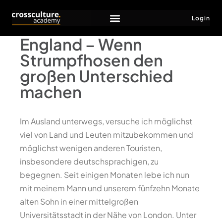
Login
England – Wenn
Strumpfhosen den
großen Unterschied
machen
Im Ausland unterwegs, versuche ich möglichst
viel von Land und Leuten mitzubekommen und
möglichst wenigen anderen Touristen,
insbesondere deutschsprachigen, zu
begegnen. Seit einigen Monaten lebe ich nun
mit meinem Mann und unserem fünfzehn Monate
alten Sohn in einer mittelgroßen
Universitätsstadt in der Nähe von London. Unter