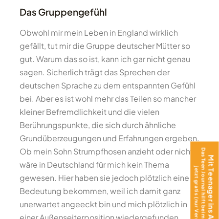
Das Gruppengefühl
Obwohl mir mein Leben in England wirklich
gefällt, tut mir die Gruppe deutscher Mütter so
gut. Warum das so ist, kann ich gar nicht genau
sagen. Sicherlich trägt das Sprechen der
deutschen Sprache zu dem entspannten Gefühl
bei. Aber es ist wohl mehr das Teilen so mancher
kleiner Befremdlichkeit und die vielen
Berührungspunkte, die sich durch ähnliche
Grundüberzeugungen und Erfahrungen ergeben.
Ob mein Sohn Strumpfhosen anzieht oder nicht,
Das Teen Journal hilft beim Ankommen –
Mit Teenager ins Ausland?
wäre in Deutschland für mich kein Thema
jetzt gratis (nur Versand)!
gewesen. Hier haben sie jedoch plötzlich eine
Bedeutung bekommen, weil ich damit ganz
unerwartet angeeckt bin und mich plötzlich in
einer Außenseiterposition wiedergefunden