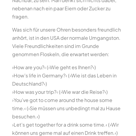
Nachbar, zu sein. Man denkt sich nichts dabei,
nebenan nach ein paar Eiern oder Zucker zu
fragen.
Was sich für unsere Ohren besonders freundlich
anhört, ist in den USA der normale Umgangston.
Viele Freundlichkeiten sind im Grunde
genommen Floskeln, die erwartet werden:
›How are you?‹ (›Wie geht es Ihnen?‹)
›How’s life in Germany?‹ (›Wie ist das Leben in
Deutschland?‹)
›How was your trip?‹ (›Wie war die Reise?‹)
›You’ve got to come around the house some
time.‹ (›Sie müssen uns unbedingt mal zu Hause
besuchen.‹)
›Let’s get together for a drink some time.‹ (›Wir
können uns gerne mal auf einen Drink treffen.‹)