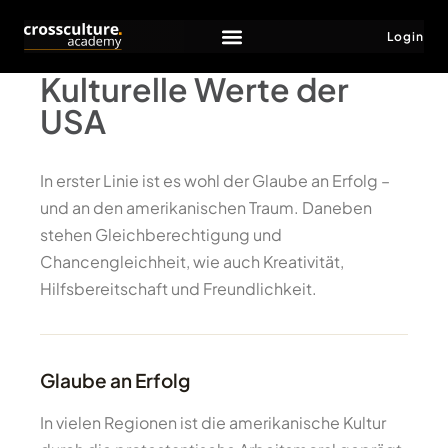
Login
Kulturelle Werte der
USA
In erster Linie ist es wohl der Glaube an Erfolg –
und an den amerikanischen Traum. Daneben
stehen Gleichberechtigung und
Chancengleichheit, wie auch Kreativität,
Hilfsbereitschaft und Freundlichkeit.
Glaube an Erfolg
In vielen Regionen ist die amerikanische Kultur