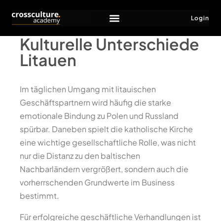
Login
Kulturelle Unterschiede
Litauen
Im täglichen Umgang mit litauischen
Geschäftspartnern wird häufig die starke
emotionale Bindung zu Polen und Russland
spürbar. Daneben spielt die katholische Kirche
eine wichtige gesellschaftliche Rolle, was nicht
nur die Distanz zu den baltischen
Nachbarländern vergrößert, sondern auch die
vorherrschenden Grundwerte im Business
bestimmt.
Für erfolgreiche geschäftliche Verhandlungen ist