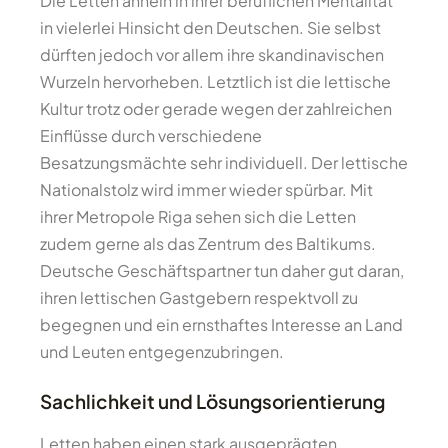
Die Letten ähneln in ihrer beruflichen Mentalität
in vielerlei Hinsicht den Deutschen. Sie selbst
dürften jedoch vor allem ihre skandinavischen
Wurzeln hervorheben. Letztlich ist die lettische
Kultur trotz oder gerade wegen der zahlreichen
Einflüsse durch verschiedene
Besatzungsmächte sehr individuell. Der lettische
Nationalstolz wird immer wieder spürbar. Mit
ihrer Metropole Riga sehen sich die Letten
zudem gerne als das Zentrum des Baltikums.
Deutsche Geschäftspartner tun daher gut daran,
ihren lettischen Gastgebern respektvoll zu
begegnen und ein ernsthaftes Interesse an Land
und Leuten entgegenzubringen.
Sachlichkeit und Lösungsorientierung
Letten haben einen stark ausgeprägten