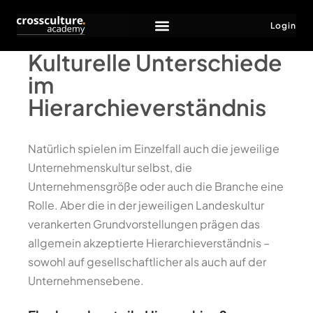
Login
Kulturelle Unterschiede
im
Hierarchieverständnis
Natürlich spielen im Einzelfall auch die jeweilige
Unternehmenskultur selbst, die
Unternehmensgröße oder auch die Branche eine
Rolle. Aber die in der jeweiligen Landeskultur
verankerten Grundvorstellungen prägen das
allgemein akzeptierte Hierarchieverständnis –
sowohl auf gesellschaftlicher als auch auf der
Unternehmensebene.