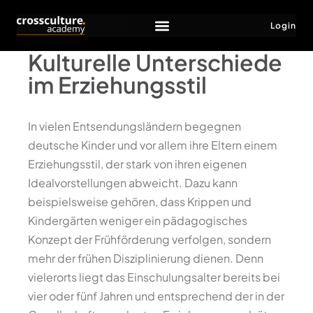
Login
Kulturelle Unterschiede
im Erziehungsstil
In vielen Entsendungsländern begegnen
deutsche Kinder und vor allem ihre Eltern einem
Erziehungsstil, der stark von ihren eigenen
Idealvorstellungen abweicht. Dazu kann
beispielsweise gehören, dass Krippen und
Kindergärten weniger ein pädagogisches
Konzept der Frühförderung verfolgen, sondern
mehr der frühen Disziplinierung dienen. Denn
vielerorts liegt das Einschulungsalter bereits bei
vier oder fünf Jahren und entsprechend der in der