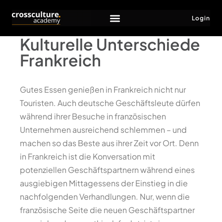
Login
Kulturelle Unterschiede
Frankreich
Gutes Essen genießen in Frankreich nicht nur
Touristen. Auch deutsche Geschäftsleute dürfen
während ihrer Besuche in französischen
Unternehmen ausreichend schlemmen – und
machen so das Beste aus ihrer Zeit vor Ort. Denn
in Frankreich ist die Konversation mit
potenziellen Geschäftspartnern während eines
ausgiebigen Mittagessens der Einstieg in die
nachfolgenden Verhandlungen. Nur, wenn die
französische Seite die neuen Geschäftspartner