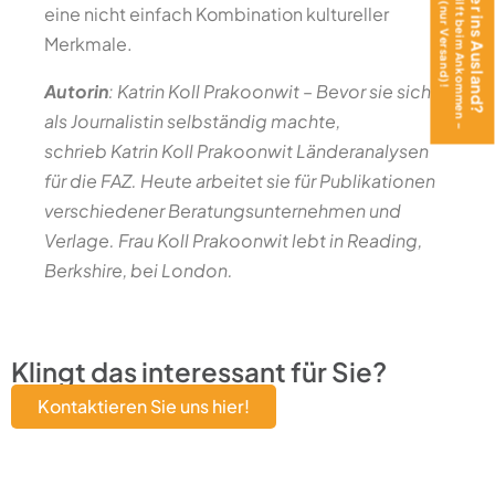
Das Teen Journal hilft beim Ankommen –
Mit Teenager ins Ausland?
jetzt gratis (nur Versand)!
eine nicht einfach Kombination kultureller
Merkmale.
Autorin
: Katrin Koll Prakoonwit
–
Bevor sie sich
als Journalistin selbständig machte,
schrieb Katrin Koll Prakoonwit Länderanalysen
für die FAZ. Heute arbeitet sie für Publikationen
verschiedener Beratungsunternehmen und
Verlage. Frau Koll Prakoonwit lebt in Reading,
Berkshire, bei London.
Klingt das interessant für Sie?
Kontaktieren Sie uns hier!