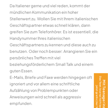
Da Italiener gerne und viel reden, kommt der
mündlichen Kommunikation ein hoher
Stellenwert zu. Wollen Sie mit Ihrem italienischen
Geschäftspartner etwas schnell klären, dann
greifen Sie zum Telefonhörer. Es ist essentiell, die
Handynummer Ihres italienischen
Geschäftspartners zu kennen und diese auch zu
benutzen. Oder noch besser: Arrangieren Sie ein
persönliches Treffen mit viel
beziehungsförderlichem Small Talk und einem
guten Essen.
E-Mails, Briefe und Faxe werden hingegen oft
Das Teen Journal hilft beim Ankommen –
Mit Teenager ins Ausland?
ignoriert und vor allem eine schriftliche
jetzt gratis (nur Versand)!
Aufzählung von Problempunkten oder
Anweisungen wird schnell als aggressiv
empfunden.