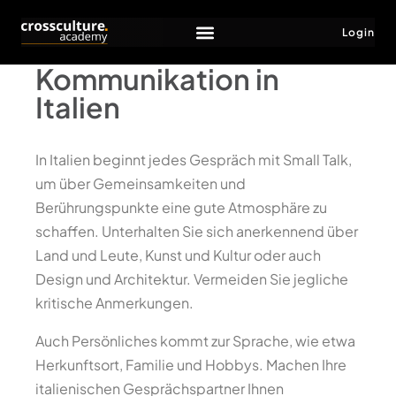
Login
Kommunikation in
Italien
In Italien beginnt jedes Gespräch mit Small Talk,
um über Gemeinsamkeiten und
Berührungspunkte eine gute Atmosphäre zu
schaffen. Unterhalten Sie sich anerkennend über
Land und Leute, Kunst und Kultur oder auch
Design und Architektur. Vermeiden Sie jegliche
kritische Anmerkungen.
Auch Persönliches kommt zur Sprache, wie etwa
Herkunftsort, Familie und Hobbys. Machen Ihre
italienischen Gesprächspartner Ihnen