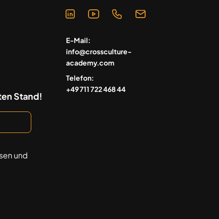
E-Mail:
info@crossculture-
academy.com
Telefon:
+49 711 722 468 44
ten Stand!
sen und