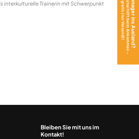
Das Teen Journal hilft beim Ankommen –
Mit Teenager ins Ausland?
jetzt gratis (nur Versand)!
s interkulturelle Trainerin mit Schwerpunkt
Bleiben Sie mit uns im
Kontakt!