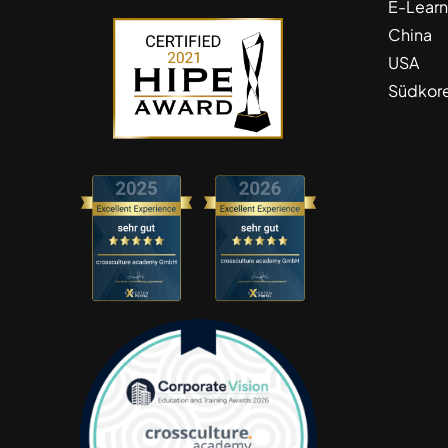
E-Learn
China
USA
Südkor