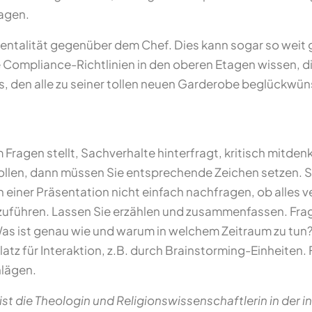
sagen.
entalität gegenüber dem Chef. Dies kann sogar so weit g
Compliance-Richtlinien in den oberen Etagen wissen, die
, den alle zu seiner tollen neuen Garderobe beglückwün
 Fragen stellt, Sachverhalte hinterfragt, kritisch mitde
llen, dann müssen Sie entsprechende Zeichen setzen. So 
h einer Präsentation nicht einfach nachfragen, ob alles 
 auszuführen. Lassen Sie erzählen und zusammenfassen. Fr
s ist genau wie und warum in welchem Zeitraum zu tun? 
tz für Interaktion, z.B. durch Brainstorming-Einheiten. F
hlägen.
 ist die Theologin und Religionswissenschaftlerin in der