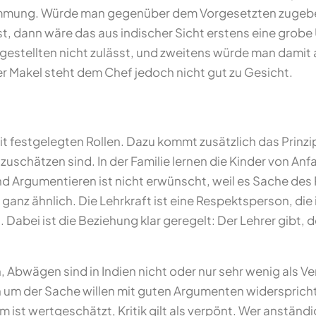
timmung. Würde man gegenüber dem Vorgesetzten zugebe
t, dann wäre das aus indischer Sicht erstens eine grobe U
gestellten nicht zulässt, und zweitens würde man damit 
r Makel steht dem Chef jedoch nicht gut zu Gesicht.
it festgelegten Rollen. Dazu kommt zusätzlich das Prinzip
rtzuschätzen sind. In der Familie lernen die Kinder von 
 Argumentieren ist nicht erwünscht, weil es Sache des Ra
s ganz ähnlich. Die Lehrkraft ist eine Respektsperson, di
. Dabei ist die Beziehung klar geregelt: Der Lehrer gibt, d
 Abwägen sind in Indien nicht oder nur sehr wenig als V
n um der Sache willen mit guten Argumenten widerspricht,
ist wertgeschätzt, Kritik gilt als verpönt. Wer anständi