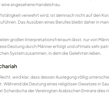
 eine angesehene Handelsfrau.
stätigkeit verwehrt wird, ist demnach nicht auf den Kor
uführen. Das Ausüben eines Berufes bleibt daher in ma
 Teilen großen Interpretationsfreiraum lässt, nur von Mä
diese Deutung durch Männer erfolgt und oftmals sehr pat
schen System zusammen, in dem die Gelehrten leben.
chariah
echt, wird klar, dass dessen Auslegung völlig unterschi
. Während die Deutung eines religiösen Gesetzes in Saud
at Schardscha der Vereinigten Arabischen Emirate dies n