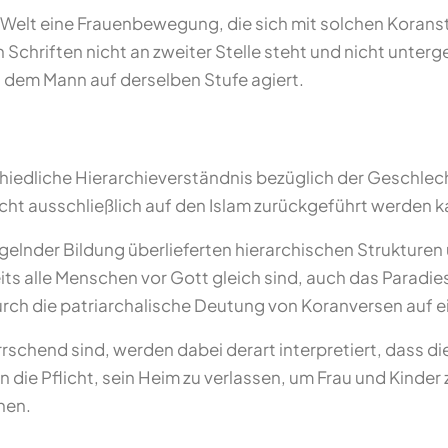
 Welt eine Frauenbewegung, die sich mit solchen Koranste
n Schriften nicht an zweiter Stelle steht und nicht unte
 dem Mann auf derselben Stufe agiert.
chiedliche Hierarchieverständnis bezüglich der Geschlec
icht ausschließlich auf den Islam zurückgeführt werden k
ngelnder Bildung überlieferten hierarchischen Strukture
its alle Menschen vor Gott gleich sind, auch das Paradie
urch die patriarchalische Deutung von Koranversen auf ein
schend sind, werden dabei derart interpretiert, dass die
die Pflicht, sein Heim zu verlassen, um Frau und Kinder z
hen.