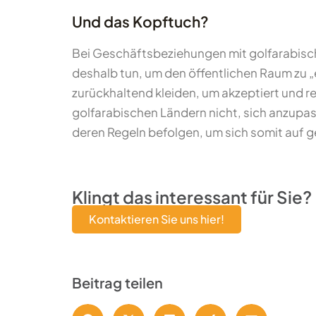
Und das Kopftuch?
Bei Geschäftsbeziehungen mit golfarabische
deshalb tun, um den öffentlichen Raum zu „
zurückhaltend kleiden, um akzeptiert und r
golfarabischen Ländern nicht, sich anzupass
deren Regeln befolgen, um sich somit auf ge
Klingt das interessant für Sie?
Kontaktieren Sie uns hier!
Beitrag teilen