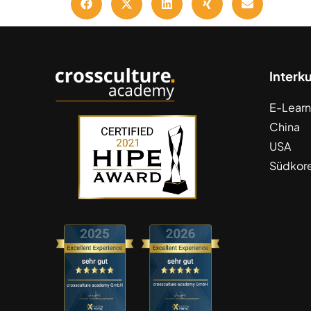
Interk
E-Learn
China
USA
Südkor