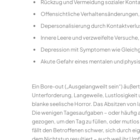
Rückzug und Vermeidung sozialer Konta
Offensichtliche Verhaltensänderungen, 
Depersonalisierung durch Kontaktverlus
Innere Leere und verzweifelte Versuche,
Depression mit Symptomen wie Gleichgü
Akute Gefahr eines mentalen und phy
Ein Bore-out („Ausgelangweilt sein“) äußert
Unterforderung, Langeweile, Lustlosigkeit u
blanke seelische Horror. Das Absitzen von 
Die wenigen Tagesaufgaben – oder häufig a
gezogen, um den Tag zu füllen, oder mutlo
fällt den Betroffenen schwer, sich durch ei
dem Nichtstun resultiert – auch weil ihr Um