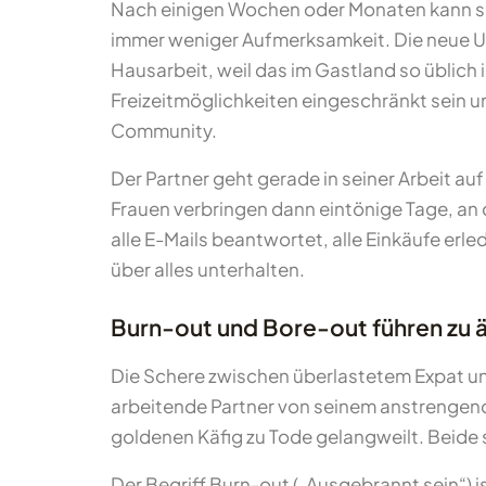
Nach einigen Wochen oder Monaten kann sic
immer weniger Aufmerksamkeit. Die neue U
Hausarbeit, weil das im Gastland so üblich i
Freizeitmöglichkeiten eingeschränkt sein u
Community.
Der Partner geht gerade in seiner Arbeit au
Frauen verbringen dann eintönige Tage, an d
alle E-Mails beantwortet, alle Einkäufe er
über alles unterhalten.
Burn-out und Bore-out führen zu
Die Schere zwischen überlastetem Expat und 
arbeitende Partner von seinem anstrengende
goldenen Käfig zu Tode gelangweilt. Beide
Der Begriff Burn-out („Ausgebrannt sein“) i