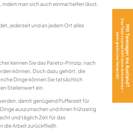
 indem man sich auch einmal helfen lässt.
Das Teen Journal hilft beim Ankommen –
et, jederzeit und an jedem Ort alles
Mit Teenager ins Ausland?
jetzt gratis (nur Versand)!
icher kennen Sie das Pareto-Prinzip, nach
erden können. Doch dazu gehört, die
manche Dinge können Sie tatsächlich
n Stellenwert ein.
 werden, damit genügend Pufferzeit für
e Dinge auszumachen und ihnen frühzeitig
cht und täglich Zeit für das
 die Arbeit zurückfließt.