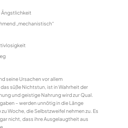
 Ängstlichkeit
nehmend „mechanistisch“
ivlosigkeit
weg
ind seine Ursachen vor allem
das süße Nichtstun, ist in Wahrheit der
nung und geistige Nahrung wird zur Qual.
gaben – werden unnötig in die Länge
 zu Woche, die Selbstzweifel nehmen zu. Es
gar nicht, dass ihre Ausgelaugtheit aus
e.