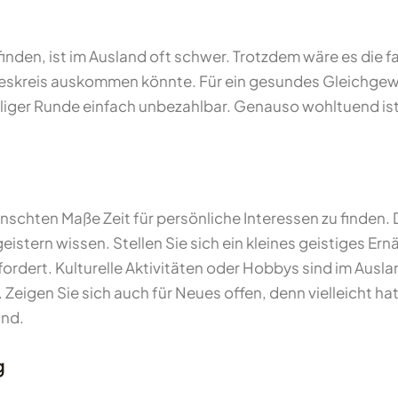
inden, ist im Ausland oft schwer. Trotzdem wäre es die f
ndeskreis auskommen könnte. Für ein gesundes Gleichge
lliger Runde einfach unbezahlbar. Genauso wohltuend ist
nschten Maße Zeit für persönliche Interessen zu finden. 
begeistern wissen. Stellen Sie sich ein kleines geistige
ordert. Kulturelle Aktivitäten oder Hobbys sind im Ausla
. Zeigen Sie sich auch für Neues offen, denn vielleicht ha
ind.
g