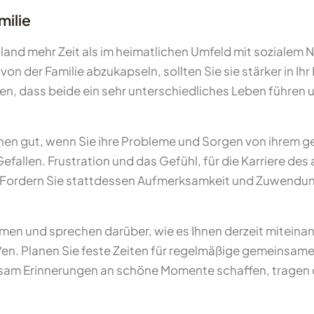
milie
land mehr Zeit als im heimatlichen Umfeld mit sozialem 
von der Familie abzukapseln, sollten Sie sie stärker in I
den, dass beide ein sehr unterschiedliches Leben führ
en gut, wenn Sie ihre Probleme und Sorgen von ihrem ge
efallen. Frustration und das Gefühl, für die Karriere de
. Fordern Sie stattdessen Aufmerksamkeit und Zuwendung
mmen und sprechen darüber, wie es Ihnen derzeit miteina
lt/en. Planen Sie feste Zeiten für regelmäßige gemeinsam
sam Erinnerungen an schöne Momente schaffen, tragen d