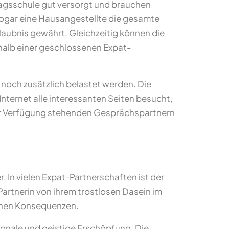
tagsschule gut versorgt und brauchen
ogar eine Hausangestellte die gesamte
erlaubnis gewährt. Gleichzeitig können die
rhalb einer geschlossenen Expat-
t noch zusätzlich belastet werden. Die
Internet alle interessanten Seiten besucht,
n zur Verfügung stehenden Gesprächspartnern
. In vielen Expat-Partnerschaften ist der
artnerin von ihrem trostlosen Dasein im
ichen Konsequenzen.
tionale und geistige Erschöpfung. Die