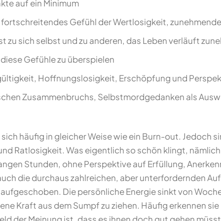
kte auf ein Minimum
fortschreitendes Gefühl der Wertlosigkeit, zunehmende
t zu sich selbst und zu anderen, das Leben verläuft zu
 diese Gefühle zu überspielen
ltigkeit, Hoffnungslosigkeit, Erschöpfung und Perspekt
sischen Zusammenbruchs, Selbstmordgedanken als Aus
 sich häufig in gleicher Weise wie ein Burn-out. Jedoch s
nd Ratlosigkeit. Was eigentlich so schön klingt, nämlich 
langen Stunden, ohne Perspektive auf Erfüllung, Anerken
uch die durchaus zahlreichen, aber unterfordernden Auf
s aufgeschoben. Die persönliche Energie sinkt von Woche
gene Kraft aus dem Sumpf zu ziehen. Häufig erkennen sie 
feld der Meinung ist, dass es ihnen doch gut gehen müsst