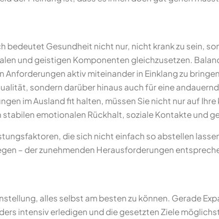
edeutet Gesundheit nicht nur, nicht krank zu sein, son
zialen und geistigen Komponenten gleichzusetzen. Balan
n Anforderungen aktiv miteinander in Einklang zu bringe
ualität, sondern darüber hinaus auch für eine andauernd
rungen im Ausland fit halten, müssen Sie nicht nur auf Ih
n stabilen emotionalen Rückhalt, soziale Kontakte und g
ungsfaktoren, die sich nicht einfach so abstellen lasse
 wegen – der zunehmenden Herausforderungen entsprec
Einstellung, alles selbst am besten zu können. Gerade E
ers intensiv erledigen und die gesetzten Ziele möglichst