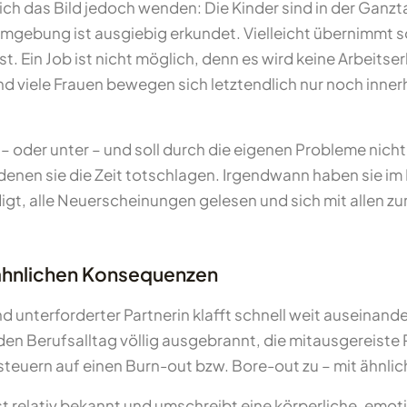
h das Bild jedoch wenden: Die Kinder sind in der Ganz
mgebung ist ausgiebig erkundet. Vielleicht übernimmt s
st. Ein Job ist nicht möglich, denn es wird keine Arbeits
nd viele Frauen bewegen sich letztendlich nur noch inne
f – oder unter – und soll durch die eigenen Probleme nich
enen sie die Zeit totschlagen. Irgendwann haben sie im 
ledigt, alle Neuerscheinungen gelesen und sich mit alle
 ähnlichen Konsequenzen
unterforderter Partnerin klafft schnell weit auseinander
n Berufsalltag völlig ausgebrannt, die mitausgereiste P
 steuern auf einen Burn-out bzw. Bore-out zu – mit ähnl
st relativ bekannt und umschreibt eine körperliche, emo