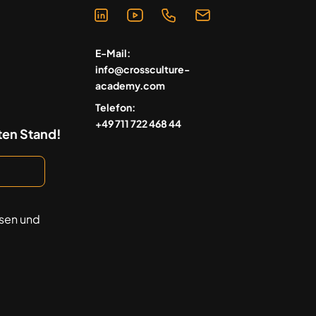
E-Mail:
info@crossculture-
academy.com
Telefon:
+49 711 722 468 44
ten Stand!
sen und