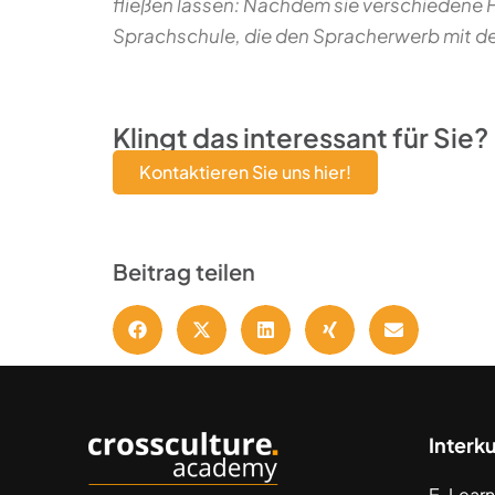
fließen lassen: Nachdem sie verschiedene Fü
Sprachschule, die den Spracherwerb mit de
Klingt das interessant für Sie?
Kontaktieren Sie uns hier!
Beitrag teilen
Interk
E-Learn