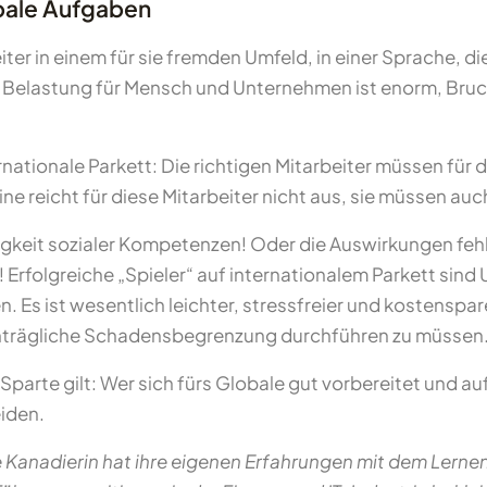
obale Aufgaben
ter in einem für sie fremden Umfeld, in einer Sprache, di
de Belastung für Mensch und Unternehmen ist enorm, Bru
ternationale Parkett: Die richtigen Mitarbeiter müssen fü
e reicht für diese Mitarbeiter nicht aus, sie müssen auch i
htigkeit sozialer Kompetenzen! Oder die Auswirkungen f
! Erfolgreiche „Spieler“ auf internationalem Parkett sin
 Es ist wesentlich leichter, stressfreier und kostenspar
chträgliche Schadensbegrenzung durchführen zu müssen
rte gilt: Wer sich fürs Globale gut vorbereitet und au
eiden.
 Kanadierin hat ihre eigenen Erfahrungen mit dem Lernen 