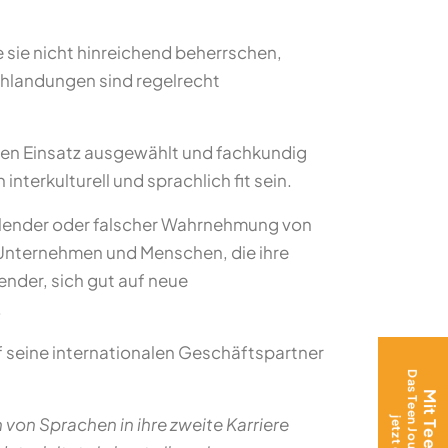
e sie nicht hinreichend beherrschen,
chlandungen sind regelrecht
r den Einsatz ausgewählt und fachkundig
nterkulturell und sprachlich fit sein.
ehlender oder falscher Wahrnehmung von
d Unternehmen und Menschen, die ihre
ender, sich gut auf neue
.
f seine internationalen Geschäftspartner
von Sprachen in ihre zweite Karriere