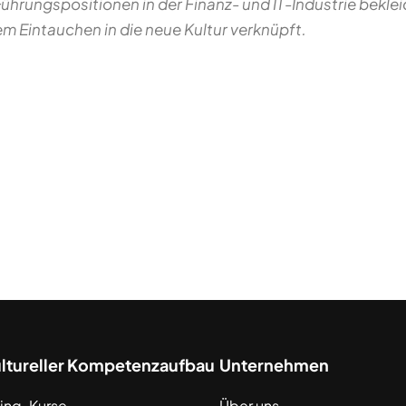
hrungspositionen in der Finanz- und IT-Industrie bekleide
m Eintauchen in die neue Kultur verknüpft.
ultureller Kompetenzaufbau
Unternehmen
ing-Kurse
Über uns