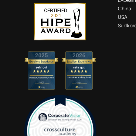
China
USA
Südkor