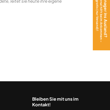
Das Teen Journal hilft beim Ankommen –
Mit Teenager ins Ausland?
jetzt gratis (nur Versand)!
te, leitet sie heute ihre eigene
Bleiben Sie mit uns im
Kontakt!