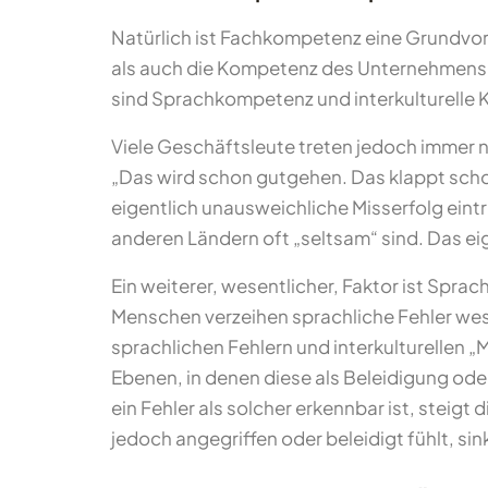
Natürlich ist Fachkompetenz eine Grundvor
als auch die Kompetenz des Unternehmens h
sind Sprachkompetenz und interkulturelle
Viele Geschäftsleute treten jedoch immer no
„Das wird schon gutgehen. Das klappt schon
eigentlich unausweichliche Misserfolg eintri
anderen Ländern oft „seltsam“ sind. Das e
Ein weiterer, wesentlicher, Faktor ist Spr
Menschen verzeihen sprachliche Fehler wesen
sprachlichen Fehlern und interkulturellen „
Ebenen, in denen diese als Beleidigung ode
ein Fehler als solcher erkennbar ist, steig
jedoch angegriffen oder beleidigt fühlt, si