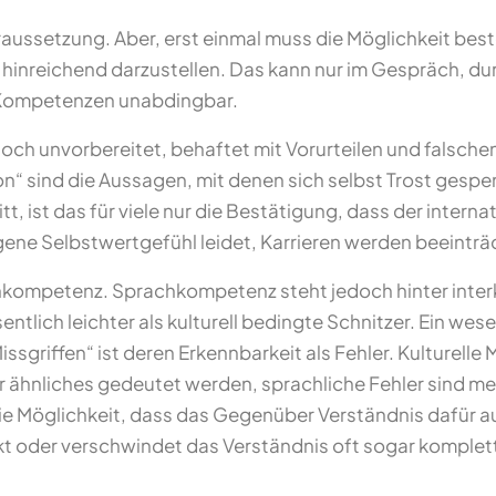
aussetzung. Aber, erst einmal muss die Möglichkeit be
inreichend darzustellen. Das kann nur im Gespräch, du
 Kompetenzen unabdingbar.
ch unvorbereitet, behaftet mit Vorurteilen und falschen
“ sind die Aussagen, mit denen sich selbst Trost gespe
tt, ist das für viele nur die Bestätigung, dass der inte
igene Selbstwertgefühl leidet, Karrieren werden beeint
achkompetenz. Sprachkompetenz steht jedoch hinter inter
tlich leichter als kulturell bedingte Schnitzer. Ein we
Missgriffen“ ist deren Erkennbarkeit als Fehler. Kulturel
r ähnliches gedeutet werden, sprachliche Fehler sind mei
t die Möglichkeit, dass das Gegenüber Verständnis dafür
nkt oder verschwindet das Verständnis oft sogar komplet