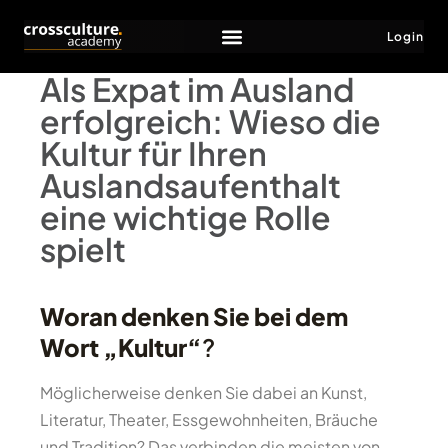
Login
Als Expat im Ausland
erfolgreich: Wieso die
Kultur für Ihren
Auslandsaufenthalt
eine wichtige Rolle
spielt
Woran denken Sie bei dem
Wort „Kultur“
?
Möglicherweise denken Sie dabei an Kunst,
Literatur, Theater, Essgewohnheiten, Bräuche
und Tradition? Das verbinden die meisten von