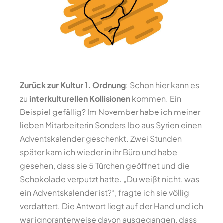
Zurück zur Kultur 1. Ordnung
: Schon hier kann es
zu
interkulturellen Kollisionen
kommen. Ein
Beispiel gefällig? Im November habe ich meiner
lieben Mitarbeiterin Sonders Ibo aus Syrien einen
Adventskalender geschenkt. Zwei Stunden
später kam ich wieder in ihr Büro und habe
gesehen, dass sie 5 Türchen geöffnet und die
Schokolade verputzt hatte. „Du weißt nicht, was
ein Adventskalender ist?“, fragte ich sie völlig
verdattert. Die Antwort liegt auf der Hand und ich
war ignoranterweise davon ausgegangen, dass