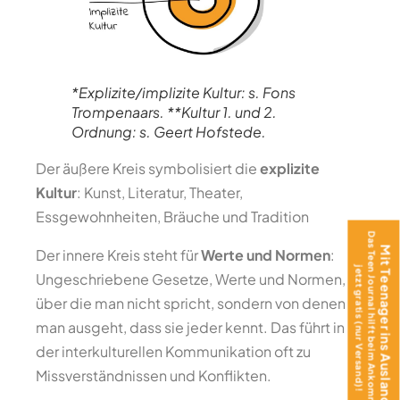
*Explizite/implizite Kultur: s. Fons
Trompenaars. **Kultur 1. und 2.
Ordnung: s. Geert Hofstede.
Der äußere Kreis symbolisiert die
explizite
Kultur
: Kunst, Literatur, Theater,
Essgewohnheiten, Bräuche und Tradition
Das Teen Journal hilft beim Ankommen –
Mit Teenager ins Ausland?
Der innere Kreis steht für
Werte und Normen
:
jetzt gratis (nur Versand)!
Ungeschriebene Gesetze, Werte und Normen,
über die man nicht spricht, sondern von denen
man ausgeht, dass sie jeder kennt. Das führt in
der interkulturellen Kommunikation oft zu
Missverständnissen und Konflikten.