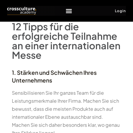
Login
12 Tipps für die
erfolgreiche Teilnahme
an einer internationalen
Messe
1. Stärken und Schwächen Ihres
Unternehmens
Sensibilisieren Sie Ihr ganzes Team für die
Leistungsmerkmale Ihrer Firma. Machen Sie sich
bewusst, dass die meisten Produkte auch auf
internationaler Ebene austauschbar sind.
Machen Sie sich daher besonders klar, wo genau
Ihre Stärken liegen!